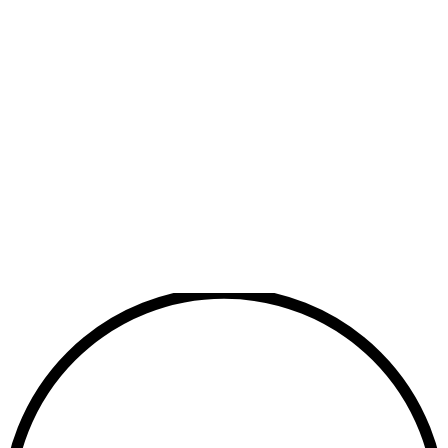
Offene Integrationen
Offene APIs und Protokolle ermöglichen Ihren Gebäuden die
Kommunikation mit beliebigen Drittsystemen, von Energiezählern
bis zu Immobilien-Plattformen.
Digitaler Zwilling + KI
Jedes Bisly-Gebäude ist um einen digitalen Zwilling aufgebaut, der
im Lauf der Zeit lernt und bis zu 50 % Energie spart.
Im Vergleich zur klassischen Automation
30–40 % niedrigere Anschaffungs- und Betriebskosten im Vergleich
zu klassischen Gebäudeautomationssystemen.