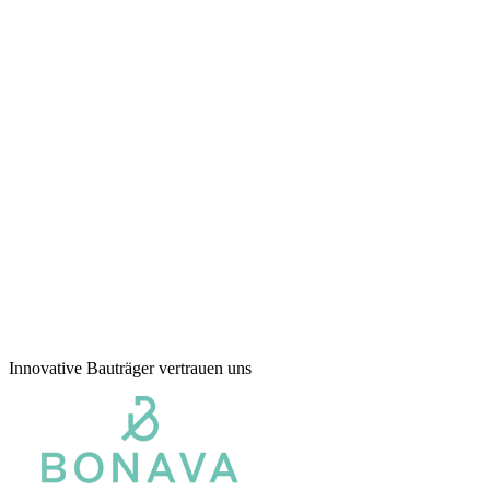
No-Code-Einrichtung
Einfach zu erstellen. Einfach zu ändern.
Enterprise-Ready
Sicher, zuverlässig und bewährt.
Für Skalierung gebaut
Vom Einzelobjekt bis zum gesamten Portfolio.
Innovative Bauträger vertrauen uns