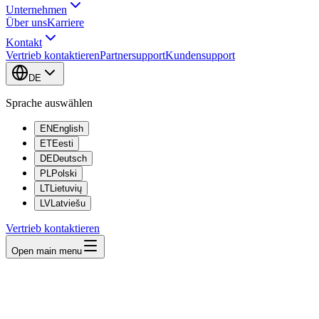
Unternehmen
Über uns
Karriere
Kontakt
Vertrieb kontaktieren
Partnersupport
Kundensupport
DE
Sprache auswählen
EN
English
ET
Eesti
DE
Deutsch
PL
Polski
LT
Lietuvių
LV
Latviešu
Vertrieb kontaktieren
Open main menu