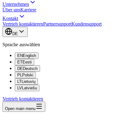
Unternehmen
Über uns
Karriere
Kontakt
Vertrieb kontaktieren
Partnersupport
Kundensupport
DE
Sprache auswählen
EN
English
ET
Eesti
DE
Deutsch
PL
Polski
LT
Lietuvių
LV
Latviešu
Vertrieb kontaktieren
Open main menu