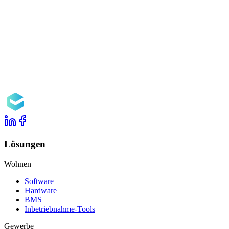
Bisly-Team
20. Jan. 2026
•
5 Min. Lesezeit
Another unicorn builder joins Bisly: Welcome Priit
With experience from some of Estonia's most iconic tech companies, S
Lösungen
Wohnen
Software
Hardware
BMS
Inbetriebnahme-Tools
Gewerbe