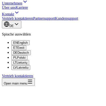
Unternehmen
Über uns
Karriere
Kontakt
Vertrieb kontaktieren
Partnersupport
Kundensupport
DE
Sprache auswählen
EN
English
ET
Eesti
DE
Deutsch
PL
Polski
LT
Lietuvių
LV
Latviešu
Vertrieb kontaktieren
Open main menu